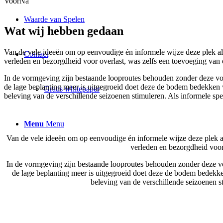
Voor
Na
Waarde van Spelen
Wat wij hebben gedaan
Van de vele ideeën om op eenvoudige én informele wijze deze plek als 
Contact
verleden en bezorgdheid voor overlast, was zelfs een toevoeging van 
In de vormgeving zijn bestaande looproutes behouden zonder deze vorm
de lage beplanting meer is uitgegroeid doet deze de bodem bedekken wa
Gratis whitepaper
beleving van de verschillende seizoenen stimuleren. Als informele sp
Menu
Menu
Van de vele ideeën om op eenvoudige én informele wijze deze plek als 
verleden en bezorgdheid voor
In de vormgeving zijn bestaande looproutes behouden zonder deze vor
de lage beplanting meer is uitgegroeid doet deze de bodem bedekken 
beleving van de verschillende seizoenen s